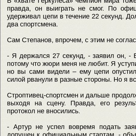
В «хвате Геркулеса» чемпион мира тоже
правда, он выиграть не смог. По офи
удерживал цепи в течение 22 секунд. До
два спортсмена.
Сам Степанов, впрочем, с этим не соглас
- Я держался 27 секунд, - заявил он, -
потому что жюри меня не любит. Я уступ
но вы сами видели – ему цепи опустил
силой рванули в разные стороны. Но я в
Строптивец-спортсмен и дальше продол
выходя на сцену. Правда, его резул
протокол не вносились.
- Артур не успел вовремя подать зая
допущен к официальным стартам, - объ