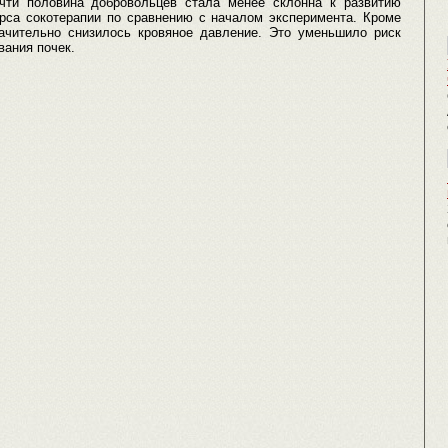
очти половина добровольцев стала менее склонна к развитию
урса сокотерапии по сравнению с началом эксперимента. Кроме
ачительно снизилось кровяное давление. Это уменьшило риск
вания почек.