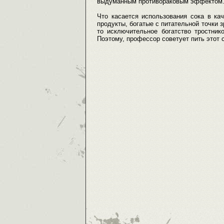
выдуманным противораковым эффектом
Что касается использования сока в кач
продукты, богатые с питательной точки зр
то исключительное богатство тростник
Поэтому, профессор советует пить этот со