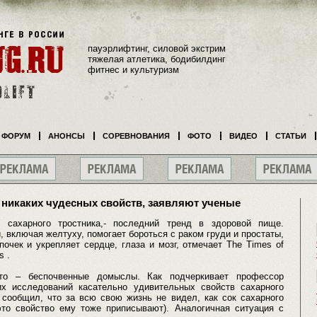
пауэрлифтинг, силовой экстрим
тяжелая атлетика, бодибилдинг
фитнес и культуризм
ФОРУМ
АНОНСЫ
СОРЕВНОВАНИЯ
ФОТО
ВИДЕО
СТАТЬИ
т никаких чудесных свойств, заявляют ученые
 сахарного тростника,- последний тренд в здоровой пище.
, включая желтуху, помогает бороться с раком груди и простаты,
чек и укрепляет сердце, глаза и мозг, отмечает The Times of
s .
то – беспочвенные домыслы. Как подчеркивает профессор
х исследований касательно удивительных свойств сахарного
 сообщил, что за всю свою жизнь не видел, как сок сахарного
это свойство ему тоже приписывают). Аналогичная ситуация с