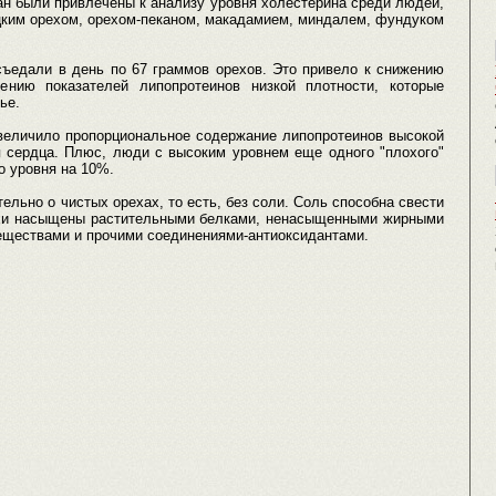
ан были привлечены к анализу уровня холестерина среди людей,
ецким орехом, орехом-пеканом, макадамием, миндалем, фундуком
съедали в день по 67 граммов орехов. Это привело к снижению
нию показателей липопротеинов низкой плотности, которые
ье.
увеличило пропорциональное содержание липопротеинов высокой
я сердца. Плюс, люди с высоким уровнем еще одного "плохого"
о уровня на 10%.
ельно о чистых орехах, то есть, без соли. Соль способна свести
ехи насыщены растительными белками, ненасыщенными жирными
еществами и прочими соединениями-антиоксидантами.