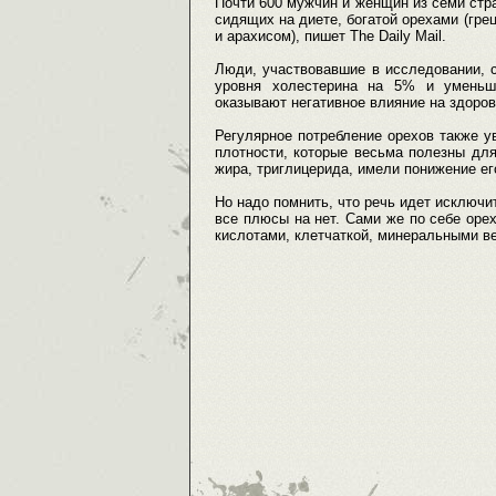
Почти 600 мужчин и женщин из семи стр
сидящих на диете, богатой орехами (гр
и арахисом), пишет The Daily Mail.
Люди, участвовавшие в исследовании, 
уровня холестерина на 5% и уменьше
оказывают негативное влияние на здоров
Регулярное потребление орехов также 
плотности, которые весьма полезны дл
жира, триглицерида, имели понижение ег
Но надо помнить, что речь идет исключит
все плюсы на нет. Сами же по себе ор
кислотами, клетчаткой, минеральными в