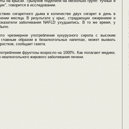
ты на крысах. Грызунов поделили на несколько групп: тучных и
щих", говорится в исследовании.
ствию сигаретного дыма в количестве двух сигарет в день в
жении месяца. В результате у крыс, страдающих ожирением и
показатели заболевания NAFLD ухудшились. В то же время, у
было.
что чрезмерное употребление кукурузного сиропа с высоким
главным образом в безалкогольных напитках, может вызвать
ростков, сообщает газета.
потребление фруктозы возросло на 1000%. Как полагают медики,
н неалкогольного жирового заболевания печени.