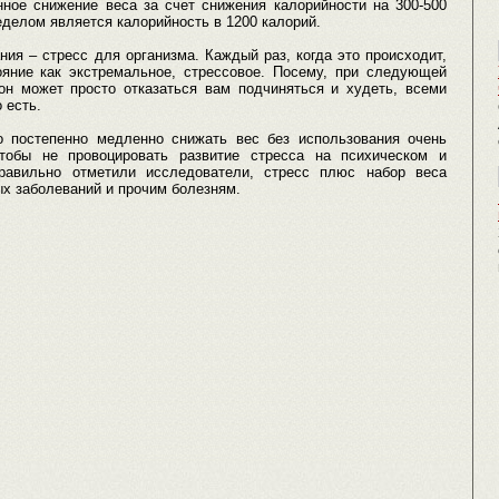
нное снижение веса за счет снижения калорийности на 300-500
еделом является калорийность в 1200 калорий.
ния – стресс для организма. Каждый раз, когда это происходит,
ояние как экстремальное, стрессовое. Посему, при следующей
 он может просто отказаться вам подчиняться и худеть, всеми
 есть.
о постепенно медленно снижать вес без использования очень
чтобы не провоцировать развитие стресса на психическом и
правильно отметили исследователи, стресс плюс набор веса
ых заболеваний и прочим болезням.