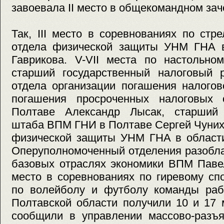
завоевала II место в общекомандном зач
Так, III место в соревнованиях по ст
отдела физической защиты УНМ ГНА 
Гаврикова. V-VII места по настольно
старший государственный налоговый 
отдела организации погашения налогов
погашения просроченных налоговых 
Полтаве Александр Лысак, старший 
штаба ВПМ ГНИ в Полтаве Сергей Чуних
физической защиты УНМ ГНА в области
Оперуполномоченный отделения разобла
базовых отраслях экономики ВПМ Паве
место в соревнованиях по гиревому сп
по волейболу и футболу команды раб
Полтавской области получили 10 и 17 
сообщили в управлении массово-разъя