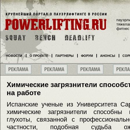
пауэрл
тяжела
фитнес
НОВОСТИ
О ПРОЕКТЕ
ПАРТНЕРЫ
ФОРУМ
АНОНСЫ
СОР
Химические загрязнители способс
на работе
Испанские ученые из Университета Са
химические загрязнители способны 
глухоты, связанной с профессиональн
частности, подобная судьба ож