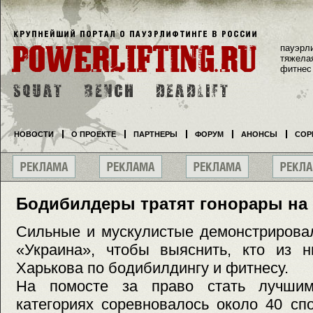
пауэрл
тяжела
фитнес
НОВОСТИ
О ПРОЕКТЕ
ПАРТНЕРЫ
ФОРУМ
АНОНСЫ
СОР
Бодибилдеры тратят гонорары на 
Сильные и мускулистые демонстрировал
«Украина», чтобы выяснить, кто из н
Харькова по бодибилдингу и фитнесу.
На помосте за право стать лучши
категориях соревновалось около 40 сп