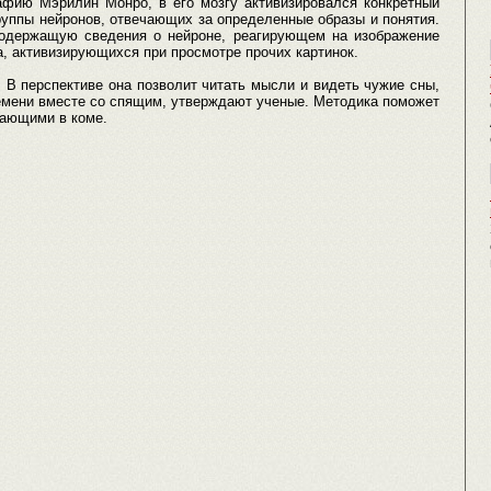
афию Мэрилин Монро, в его мозгу активизировался конкретный
руппы нейронов, отвечающих за определенные образы и понятия.
одержащую сведения о нейроне, реагирующем на изображение
а, активизирующихся при просмотре прочих картинок.
 В перспективе она позволит читать мысли и видеть чужие сны,
емени вместе со спящим, утверждают ученые. Методика поможет
вающими в коме.