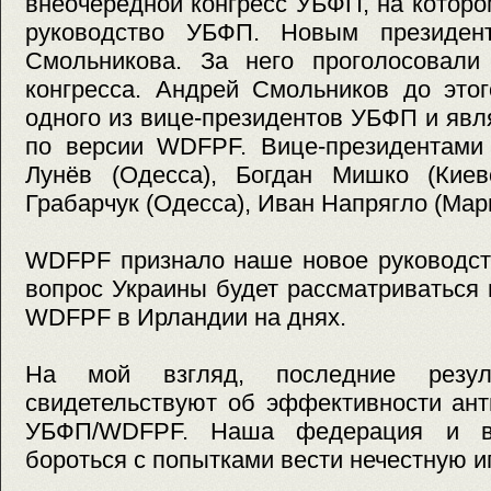
внеочередной конгресс УБФП, на котор
руководство УБФП. Новым президен
Смольникова. За него проголосовали
конгресса. Андрей Смольников до это
одного из вице-президентов УБФП и яв
по версии WDFPF. Вице-президентам
Лунёв (Одесса), Богдан Мишко (Киев
Грабарчук (Одесса), Иван Напрягло (Мар
WDFPF признало наше новое руководств
вопрос Украины будет рассматриваться
WDFPF в Ирландии на днях.
На мой взгляд, последние резуль
свидетельствуют об эффективности ант
УБФП/WDFPF. Наша федерация и в
бороться с попытками вести нечестную иг