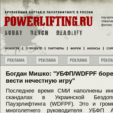
пауэрл
тяжела
фитнес
НОВОСТИ
О ПРОЕКТЕ
ПАРТНЕРЫ
ФОРУМ
АНОНСЫ
СОР
Богдан Мишко: "УБФП/WDFPF боре
вести нечестную игру"
Последнее время СМИ наполнены инф
скандалах в Украинской Бездоп
Пауэрлифтинга (WDFPF). Это и гром
многолетнего руководителя УБФП 