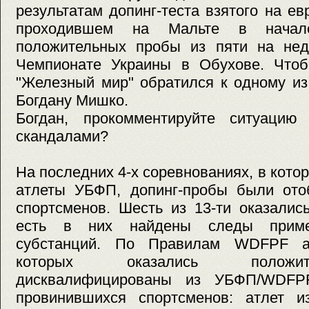
результатам допинг-теста взятого на е
проходившем на Мальте в начал
положительных пробы из пяти на не
Чемпионате Украины в Обухове. Чтоб
"Железный мир" обратился к одному и
Богдану Мишко.
Богдан, прокомментируйте ситуаци
скандалами?
На последних 4-х соревнованиях, в кото
атлеты УБФП, допинг-пробы были ото
спортсменов. Шесть из 13-ти оказалис
есть в них найдены следы приме
субстанций. По Правилам WDFPF ат
которых оказались положи
дисквалифицированы из УБФП/WDFP
провинившихся спортсменов: атлет 