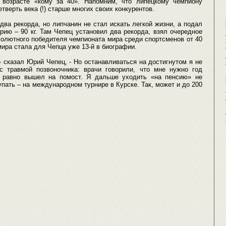
 возрасте «кому за 40». Напомним, что липецкому чемпиону
етверть века (!) старше многих своих конкурентов.
ва рекорда, но липчанин не стал искать легкой жизни, а подал
рию – 90 кг. Там Чепец установил два рекорда, взял очередное
солютного победителя чемпионата мира среди спортсменов от 40
мира стала для Чепца уже 13-й в биографии.
 - сказал Юрий Чепец, - Но останавливаться на достигнутом я не
 травмой позвоночника: врачи говорили, что мне нужно год
е равно вышел на помост. Я дальше уходить «на пенсию» не
пать – на международном турнире в Курске. Так, может и до 200