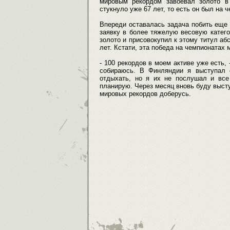
мировым рекордом завоевал золото в
стукнуло уже 67 лет, то есть он был на ч
Впереди оставалась задача побить еще д
заявку в более тяжелую весовую катего
золото и присовокупил к этому титул аб
лет. Кстати, эта победа на чемпионатах 
- 100 рекордов в моем активе уже есть,
собираюсь. В Финляндии я выступал с
отдыхать, но я их не послушал и вс
планирую. Через месяц вновь буду высту
мировых рекордов доберусь.