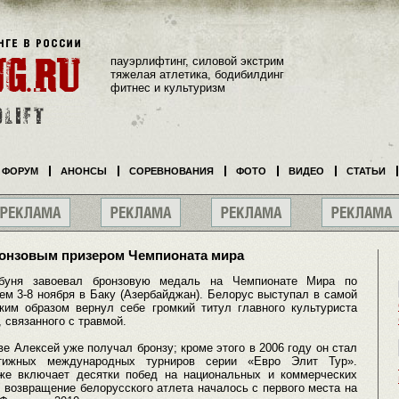
пауэрлифтинг, силовой экстрим
тяжелая атлетика, бодибилдинг
фитнес и культуризм
ФОРУМ
АНОНСЫ
СОРЕВНОВАНИЯ
ФОТО
ВИДЕО
СТАТЬИ
ронзовым призером Чемпионата мира
абуня завоевал бронзовую медаль на Чемпионате Мира по
м 3-8 ноября в Баку (Азербайджан). Белорус выступал в самой
аким образом вернул себе громкий титул главного культуриста
 связанного с травмой.
е Алексей уже получал бронзу; кроме этого в 2006 году он стал
тижных международных турниров серии «Евро Элит Тур».
же включает десятки побед на национальных и коммерческих
е возвращение белорусского атлета началось с первого места на