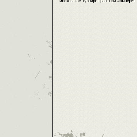
московском турнире Гран–При «Империя 