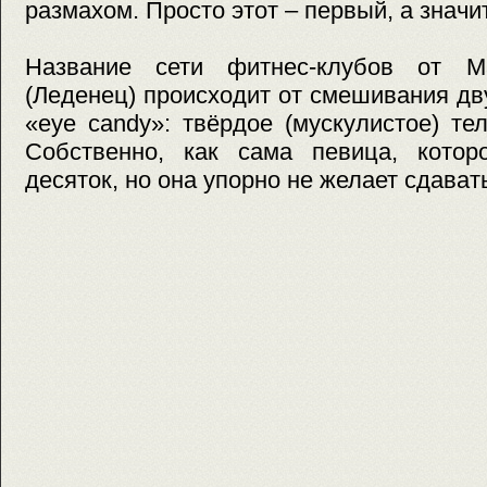
размахом. Просто этот – первый, а значит
Название сети фитнес-клубов от 
(Леденец) происходит от смешивания дву
«eye candy»: твёрдое (мускулистое) те
Собственно, как сама певица, кото
десяток, но она упорно не желает сдават