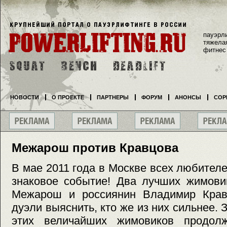
пауэрл
тяжела
фитнес
НОВОСТИ
О ПРОЕКТЕ
ПАРТНЕРЫ
ФОРУМ
АНОНСЫ
СОР
Межарош против Кравцова
В мае 2011 года в Москве всех любител
знаковое событие! Два лучших жимови
Межарош и россиянин Владимир Крав
дуэли выяснить, кто же из них сильнее.
этих величайших жимовиков продолж