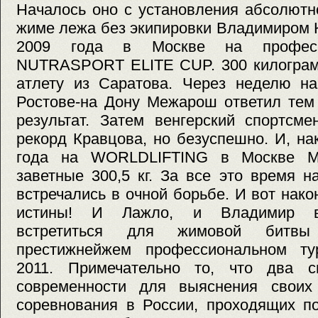
Началось оно с установления абсолютн
жиме лежа без экипировки Владимиром 
2009 года в Москве на професс
NUTRASPORT ELITE CUP. 300 килограмм
атлету из Саратова. Через неделю н
Ростове-на Дону Межарош ответил тем
результат. Затем венгерский спортсм
рекорд Кравцова, но безуспешно. И, на
года на WORLDLIFTING в Москве М
заветные 300,5 кг. За все это время 
встречались в очной борьбе. И вот нако
истины! И Лажло, и Владимир вы
встретиться для жимовой битв
престижнейжем профессиональном ту
2011. Примечательно то, что два с
современности для выяснения своих
соревнования в России, проходящих п