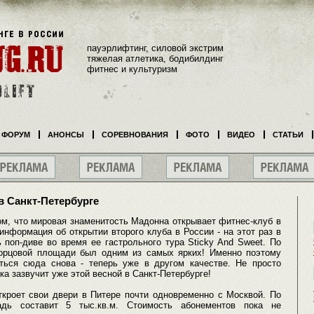
пауэрлифтинг, силовой экстрим
тяжелая атлетика, бодибилдинг
фитнес и культуризм
ФОРУМ
АНОНСЫ
СОРЕВНОВАНИЯ
ФОТО
ВИДЕО
СТАТЬИ
в Санкт-Петербурге
м, что мировая знаменитость Мадонна открывает фитнес-клуб в
нформация об открытии второго клуба в России - на этот раз в
 поп-диве во время ее гастрольного тура Sticky And Sweet. По
орцовой площади был одним из самых ярких! Именно поэтому
ться сюда снова - теперь уже в другом качестве. Не просто
а зазвучит уже этой весной в Санкт-Петербурге!
ткроет свои двери в Питере почти одновременно с Москвой. По
дь составит 5 тыс.кв.м. Стоимость абонементов пока не