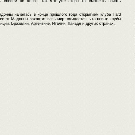
сь совсем не долго, так что уже скоро ты сможешь начать
донны началась в конце прошлого года открытием клуба Hard
ес от Мадонны захватит весь мир: ожидается, что новые клубы
нции, Бразилии, Аргентине, Италии, Канаде и других странах.