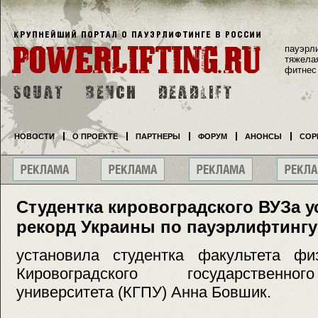
пауэрл
тяжела
фитнес
НОВОСТИ
О ПРОЕКТЕ
ПАРТНЕРЫ
ФОРУМ
АНОНСЫ
СОР
Студентка кировоградского ВУЗа 
рекорд Украины по пауэрлифтингу
установила студентка факультета физ
Кировоградского государственног
университета (КГПУ) Анна Бовшик.