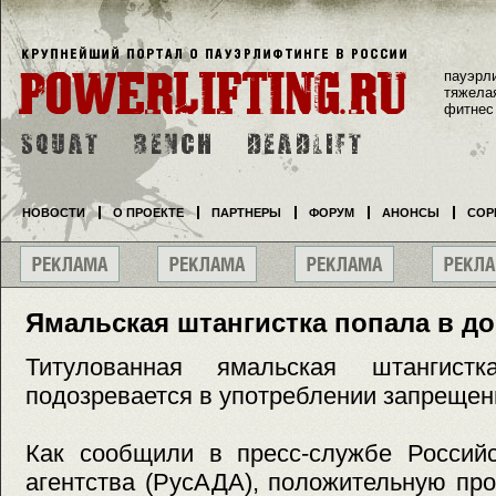
пауэрл
тяжела
фитнес
НОВОСТИ
О ПРОЕКТЕ
ПАРТНЕРЫ
ФОРУМ
АНОНСЫ
СОР
Ямальская штангистка попала в д
Титулованная ямальская штангист
подозревается в употреблении запрещен
Как сообщили в пресс-службе Российс
агентства (РусАДА), положительную пр