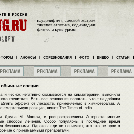
пауэрлифтинг, силовой экстрим
тяжелая атлетика, бодибилдинг
фитнес и культуризм
ФОРУМ
АНОНСЫ
СОРЕВНОВАНИЯ
ФОТО
ВИДЕО
СТАТЬИ
т обычные специи
ма и чеснок негативно сказываются на химиотерапии, выяснили
ого госпиталя. Есть все основания полагать, что эти добавки
лаблять эффект от лекарств, применяемых в химиотерапии. А
е смертельную реакцию, пишет The Times of India.
я Джуна М. Маккоя, с распространением Интернета многие
ные способы лечения. Особо популярны в последнее время
ся безопасными. Однако люди не понимают, что это не просто
воречие с принимаемыми препаратами.