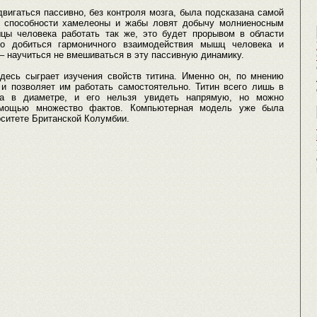
вигаться пассивно, без контроля мозга, была подсказана самой
й способности хамелеоны и жабы ловят добычу молниеносным
цы человека работать так же, это будет прорывом в области
но добиться гармоничного взаимодействия мышц человека и
 – научиться не вмешиваться в эту пассивную динамику.
есь сыграет изучения свойств титина. Именно он, по мнению
 позволяет им работать самостоятельно. Титин всего лишь в
а в диаметре, и его нельзя увидеть напрямую, но можно
омощью множество фактов. Компьютерная модель уже была
ситете Британской Колумбии.