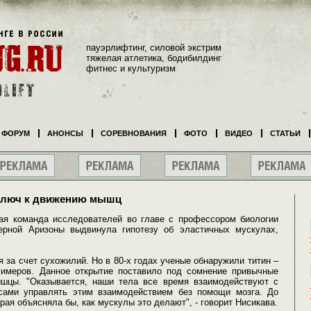
пауэрлифтинг, силовой экстрим
тяжелая атлетика, бодибилдинг
фитнес и культуризм
ФОРУМ
АНОНСЫ
СОРЕВНОВАНИЯ
ФОТО
ВИДЕО
СТАТЬИ
 ключ к движению мышц
ая команда исследователей во главе с профессором биологии
ерной Аризоны выдвинула гипотезу об эластичных мускулах,
за счет сухожилий. Но в 80-х годах ученые обнаружили титин –
имеров. Данное открытие поставило под сомнение привычные
ышцы. "Оказывается, наши тела все время взаимодействуют с
сами управлять этим взаимодействием без помощи мозга. До
рая объясняла бы, как мускулы это делают", - говорит Нисикава.