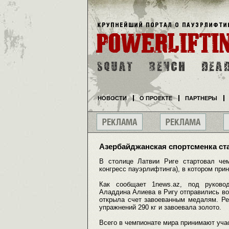
НОВОСТИ
О ПРОЕКТЕ
ПАРТНЕРЫ
Азербайджанская спортсменка ст
В столице Латвии Риге стартовал че
конгресс пауэрлифтинга), в котором при
Как сообщает 1news.az, под руково
Аладдина Алиева в Ригу отправились в
открыла счет завоеванным медалям. Ре
упражнений 290 кг и завоевала золото.
Всего в чемпионате мира принимают учас