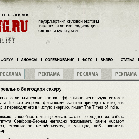
пауэрлифтинг, силовой экстрим
тяжелая атлетика, бодибилдинг
фитнес и культуризм
ФОРУМ
АНОНСЫ
СОРЕВНОВАНИЯ
ФОТО
ВИДЕО
СТАТЬИ
реально благодаря сахару
тивно, если мышечные клетки эффективно использую сахар в
сты. В свою очередь, физические занятия приводят к тому, что
и переводят его в чистую энергию, пишет The Times of India.
снижают способность мышц сжигать сахар. Последняя же работа
титута Сэнфорд-Бернам наглядно показывает, каким образом
енов, стоящих за метаболизмом, в мышцах, дабы повысить
хар.