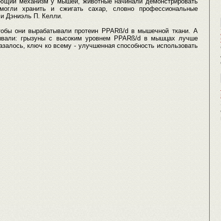
ующий механизм у мышей, животные начинали демонстрировать
могли хранить и сжигать сахар, словно профессиональные
и Дэниэль П. Келли.
тобы они вырабатывали протеин PPARß/d в мышечной ткани. А
зывали: грызуны с высоким уровнем PPARß/d в мышцах лучше
азалось, ключ ко всему - улучшенная способность использовать