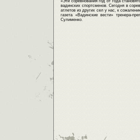
«Эти соревнования год от года становят
вадинских спортсменов. Сегодня в соре
атлетов из других сел у нас, к сожалени
газета «Вадинские вести» тренера-п
Сулименко.