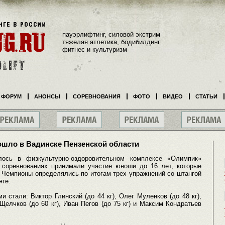
пауэрлифтинг, силовой экстрим
тяжелая атлетика, бодибилдинг
фитнес и культуризм
ФОРУМ
АНОНСЫ
СОРЕВНОВАНИЯ
ФОТО
ВИДЕО
СТАТЬИ
ошло в Вадинске Пензенской области
лось в физкультурно-оздоровительном комплексе «Олимпик»
 соревнованиях принимали участие юноши до 16 лет, которые
. Чемпионы определялись по итогам трех упражнений со штангой
яге.
 стали: Виктор Глинский (до 44 кг), Олег Муленков (до 48 кг),
Щелчков (до 60 кг), Иван Пегов (до 75 кг) и Максим Кондратьев