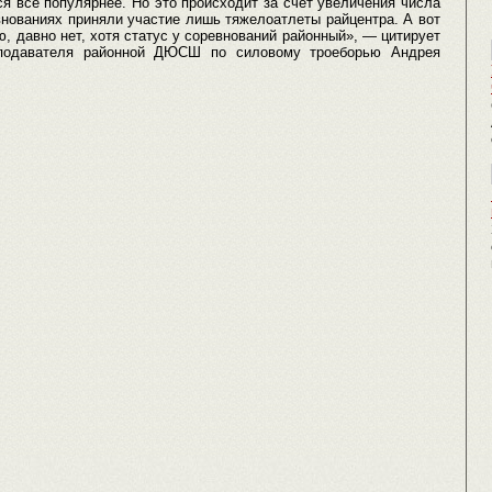
ся все популярнее. Но это происходит за счет увеличения числа
внованиях приняли участие лишь тяжелоатлеты райцентра. А вот
ю, давно нет, хотя статус у соревнований районный», — цитирует
реподавателя районной ДЮСШ по силовому троеборью Андрея