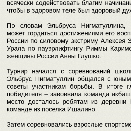
всячески содействовать благим начинани
чтобы в здоровом теле был здоровый дух
По словам Эльбруса Нигматуллина, 
может гордиться достижениями его вос
России по силовому экстриму Алексея 
Урала по пауэрлифтингу Риммы Каримо
женщины России Анны Глушко.
Турнир начался с соревнований школь
Эльбрус Нигматуллин общался с юным
советы участникам борьбы. В итоге г
победителя – завоевала команда акбаш
место досталось ребятам из деревни 
команде из поселка Ишалино.
Затем соревновались взрослые спортсм