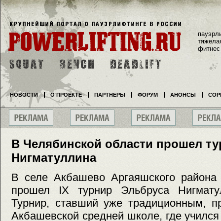
пауэрл
тяжела
фитнес
НОВОСТИ
О ПРОЕКТЕ
ПАРТНЕРЫ
ФОРУМ
АНОНСЫ
СОР
В Челябинской области прошел ту
Нигматуллина
В селе Акбашево Аргаяшского района 
прошел IX турнир Эльбруса Нигмату
Турнир, ставший уже традиционным, п
Акбашевской средней школе, где училс