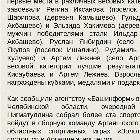
первые места в различных весовых кат
завоевали Регина Иксанова (поселок
Шарипова (деревня Камышево), Гульд
Акбашево) и Эльзида Хакимова (дерев
мужчин победителями стали Ильдар 
Акбашево), Руслан Янбирдин (село 
Якупов (поселок Ишалино), Рудамиль 
Кулуево) и Артем Лежнев (село Арг
весовой категории лучшие результа
Кисаубаева и Артем Лежнев. Взросл
награждены кубками, медалями и подарк
Как сообщили агентству «Башинформ» в
Челябинской области, очередно
Нигматуллина собрал более ста спорт
войдут в сборную команду Аргаяшского
областных спортивных играх «Золот
состоятся в Аргаяше этим летом.