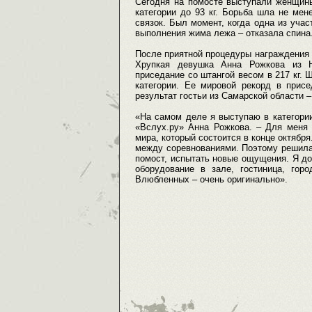
Сегодня на помосте выступали женщины
категории до 93 кг. Борьба шла не мен
связок. Был момент, когда одна из уча
выполнения жима лежа – отказала спина
После приятной процедуры награждения м
Хрупкая девушка Анна Рожкова из Н
приседание со штангой весом в 217 кг. 
категории. Ее мировой рекорд в прис
результат гостьи из Самарской области – 
«На самом деле я выступаю в категории 
«Вслух.ру» Анна Рожкова. – Для меня 
мира, который состоится в конце октябр
между соревнованиями. Поэтому решила 
помост, испытать новые ощущения. Я до
оборудование в зале, гостиница, гор
Влюбленных – очень оригинально».