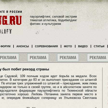
пауэрлифтинг, силовой экстрим
тяжелая атлетика, бодибилдинг
фитнес и культуризм
ФОРУМ
АНОНСЫ
СОРЕВНОВАНИЯ
ФОТО
ВИДЕО
СТАТЬИ
у был побит рекорд страны
це Садовой, 109 полным ходом идет борьба за медали. Всех
итон. В категории до 83 кг он выполнил приседание со штангой
д. По итогам трех упражнений со штангой – приседание, жим лежа
 лидером не только в своей группе, но и в абсолютном зачете по
редседателя федерации пауэрлифтинга по Тюменской области
достаточно хорошо. Любовь Потанина заняла первое место в
5 кг, опередив ближайшую соперницу из Ульяновска Светлана