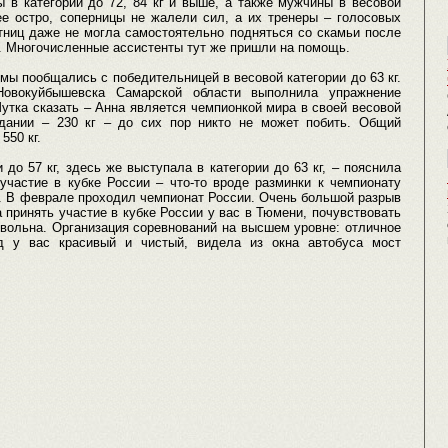
 в категории до 72, 84 кг и выше, а также мужчины в весовой
ее остро, соперницы не жалели сил, а их тренеры – голосовых
стниц даже не могла самостоятельно подняться со скамьи после
. Многочисленные ассистенты тут же пришли на помощь.
ы пообщались с победительницей в весовой категории до 63 кг.
овокуйбышевска Самарской области выполнила упражнение
Шутка сказать – Анна является чемпионкой мира в своей весовой
едании – 230 кг – до сих пор никто не может побить. Общий
550 кг.
до 57 кг, здесь же выступала в категории до 63 кг, – пояснила
участие в кубке России – что-то вроде разминки к чемпионату
я. В феврале проходил чемпионат России. Очень большой разрыв
принять участие в кубке России у вас в Тюмени, почувствовать
вольна. Организация соревнований на высшем уровне: отличное
од у вас красивый и чистый, видела из окна автобуса мост