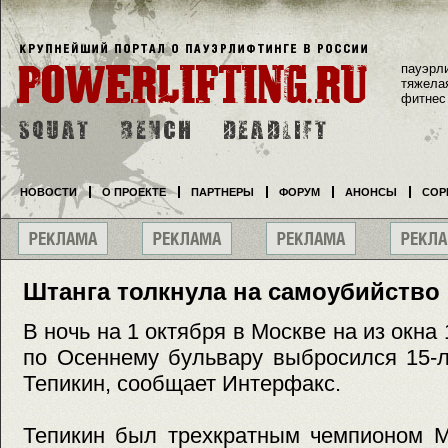
пауэрл
тяжела
фитнес
НОВОСТИ
О ПРОЕКТЕ
ПАРТНЕРЫ
ФОРУМ
АНОНСЫ
СОР
Штанга толкнула на самоубийство
В ночь на 1 октября в Москве на из окна 
по Осеннему бульвару выбросился 15-л
Тепикин, сообщает Интерфакс.
Тепикин был трехкратным чемпионом М