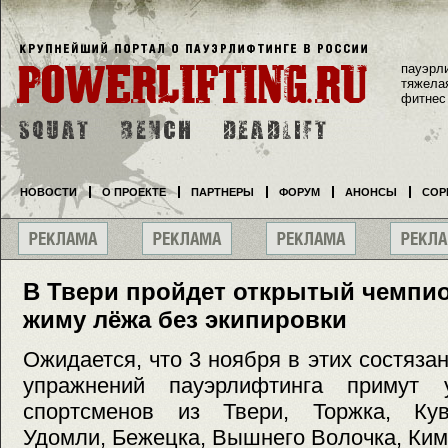
пауэрл
тяжела
фитнес
НОВОСТИ
О ПРОЕКТЕ
ПАРТНЕРЫ
ФОРУМ
АНОНСЫ
СОР
В Твери пройдет открытый чемпио
жиму лёжа без экипировки
Ожидается, что 3 ноября в этих состяза
упражнений пауэрлифтинга примут 
спортсменов из Твери, Торжка, Кув
Удомли, Бежецка, Вышнего Волочка, Ким