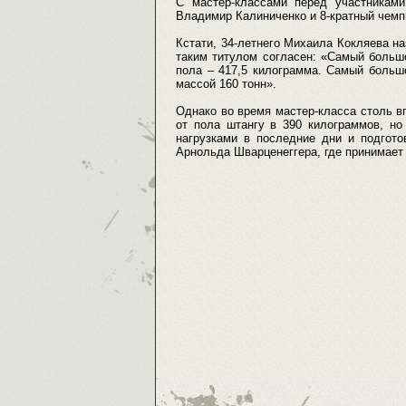
С мастер-классами перед участникам
Владимир Калиниченко и 8-кратный чемп
Кстати, 34-летнего Михаила Кокляева н
таким титулом согласен: «Самый большо
пола – 417,5 килограмма. Самый больш
массой 160 тонн».
Однако во время мастер-класса столь в
от пола штангу в 390 килограммов, но
нагрузками в последние дни и подгот
Арнольда Шварценеггера, где принимает 