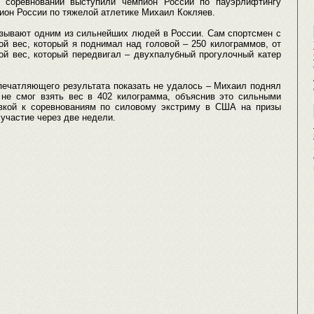
и соревнований выступили чемпион России по пауэрлифтингу
ион России по тяжелой атлетике Михаил Кокляев.
азывают одним из сильнейших людей в России. Сам спортсмен с
й вес, который я поднимал над головой – 250 килограммов, от
ой вес, который передвигал – двухпалубный прогулочный катер
печатляющего результата показать не удалось – Михаил поднял
 не смог взять вес в 402 килограмма, объяснив это сильными
овкой к соревнованиям по силовому экстриму в США на призы
участие через две недели.