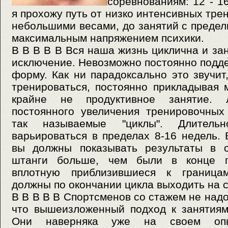
соревнованиям: 12 - 1
я прохожу путь от низко интенсивных тре
небольшими весами, до занятий с преде
максимальным напряжением психики.
В В В В В Вся наша жизнь циклична и за
исключение. Невозможно постоянно подд
форму. Как ни парадоксально это звучит
тренироваться, постоянно прикладывая 
крайне не продуктивное занятие.
постоянного увеличения тренировочных
так называемые "циклы". Длитель
варьироваться в пределах 8-16 недель. 
вы должны показывать результаты в о
штанги больше, чем были в конце п
вплотную приблизившиеся к граница
должны по окончании цикла выходить на 
В В В В В Спортсменов со стажем не надо
что вышеизложенный подход к занятиям
Они наверняка уже на своем опы