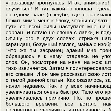
угрожающе прогнулась. Итак, внимание!
случиться! И тут какой-то юноша, сдел
соседнем зале (в клубе, где я занима
бежит мимо меня к блоку, чтобы сделать 
пути со всей силы наступает мне на н
сорван. Я встаю не спеша с лавки, и под
Опишу его в двух словах: стрижка наг
карандаш, безумный взгляд, майка с изо
"Что же ты засранец эдакий мне трен
обращаюсь я к нему, стараясь не упо
слов. Он, посмотрев на меня, на мою шт
тихо извиняется. Затем я поинтересовался
его спешки. И он мне рассказал свою ис
с темой данной статьи. Как оказалось, з
начал недавно. Как и у всех начинающ
увеличиваться очень быстро. Тело его кр
увеличивалась прилично. Но, по проше
большого времени, все встало на
посоветовал увеличить интенсивность (