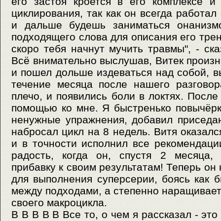
его застоя кроется в его комплексе и
циклирования, так как он всегда работал
и дальше будешь заниматься онанизмо
подходящего слова для описания его трен
скоро тебя начнут мучить травмы", - ск
Всё внимательно выслушав, Витек произне
и пошел дольше издеваться над собой, в
течение месяца после нашего разговор
плечо, и появились боли в локтях. После
помощью ко мне. Я быстренько повычёрк
ненужные упражнения, добавил приседа
набросал цикл на 8 недель. Витя оказал
и в точности исполнил все рекомендаци
радость, когда он, спустя 2 месяца,
прибавку к своим результатам! Теперь он 
для выполнения суперсерии, боясь как б
между подходами, а степенно наращивает
своего макроцикла.
В В В В В Все то, о чем я рассказал - эт