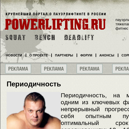
пауэрл
тяжела
фитнес
НОВОСТИ
О ПРОЕКТЕ
ПАРТНЕРЫ
ФОРУМ
АНОНСЫ
СОР
Периодичность
Периодичность, на м
одним из ключевых ф
непрерывный прогрес
себя опытным пу
оптимальный ср