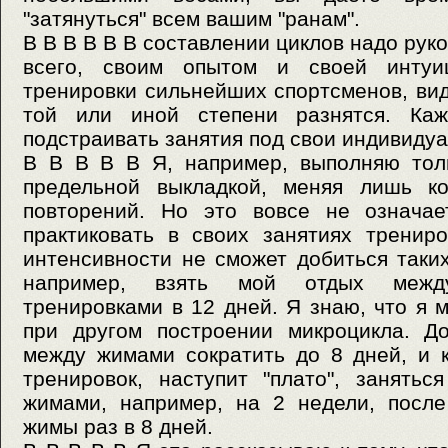
"затянуться" всем вашим "ранам".
В В В В В В составлении циклов надо рук
всего, своим опытом и своей интуи
тренировки сильнейших спортсменов, вид
той или иной степени разнятся. Ка
подстраивать занятия под свои индивиду
В В В В В Я, например, выполняю тол
предельной выкладкой, меняя лишь ко
повторений. Но это вовсе не означает
практиковать в своих занятиях тренир
интенсивности не сможет добиться таких
например, взять мой отдых меж
тренировками в 12 дней. Я знаю, что я 
при другом построении микроцикла. Д
между жимами сократить до 8 дней, и к
тренировок, наступит "плато", занять
жимами, например, на 2 недели, после
жимы раз в 8 дней.