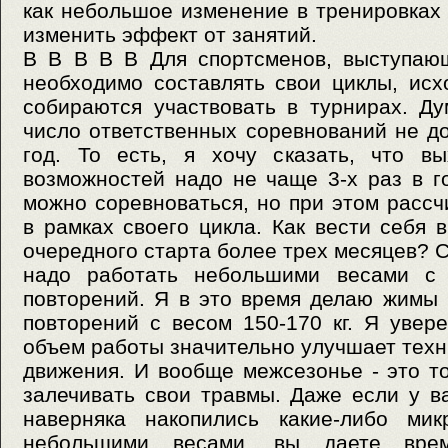
как небольшое изменение в тренировках
изменить эффект от занятий.
В В В В В Для спортсменов, выступаю
необходимо составлять свои циклы, исхо
собираются участвовать в турнирах. Д
число ответственных соревнований не д
год. То есть, я хочу сказать, что в
возможностей надо не чаще 3-х раз в г
можно соревноваться, но при этом рассч
в рамках своего цикла. Как вести себя 
очередного старта более трех месяцев? С
надо работать небольшими весами с 
повторений. Я в это время делаю жимы 
повторений с весом 150-170 кг. Я увер
объем работы значительно улучшает техн
движения. И вообще межсезонье - это то
залечивать свои травмы. Даже если у ва
наверняка накопились какие-либо мик
небольшими весами, вы даете вре