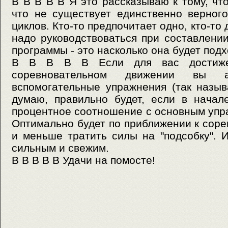
В В В В В Я это рассказываю к тому, чт
что не существует единственно верног
циклов. Кто-то предпочитает одно, кто-то 
надо руководствоваться при составлени
программы - это насколько она будет под
В В В В В Если для вас достиже
соревновательном движении вы ак
вспомогательные упражнения (так называ
думаю, правильно будет, если в начал
процентное соотношение с основным упр
Оптимально будет по приближении к сор
и меньше тратить силы на "подсобку". 
сильным и свежим.
В В В В В Удачи на помосте!