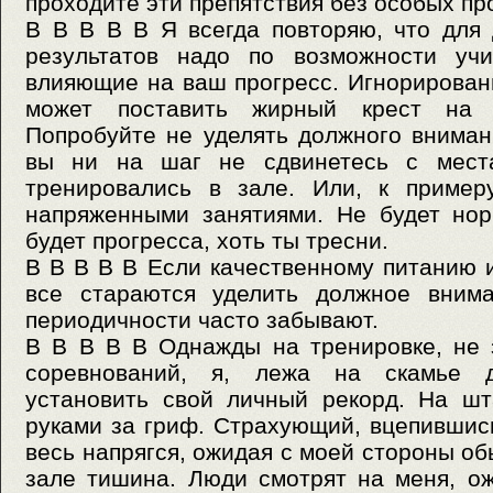
проходите эти препятствия без особых пр
В В В В В Я всегда повторяю, что для
результатов надо по возможности учи
влияющие на ваш прогресс. Игнорирован
может поставить жирный крест на 
Попробуйте не уделять должного внима
вы ни на шаг не сдвинетесь с мест
тренировались в зале. Или, к пример
напряженными занятиями. Не будет нор
будет прогресса, хоть ты тресни.
В В В В В Если качественному питанию 
все стараются уделить должное внима
периодичности часто забывают.
В В В В В Однажды на тренировке, не 
соревнований, я, лежа на скамье 
установить свой личный рекорд. На шт
руками за гриф. Страхующий, вцепившись
весь напрягся, ожидая с моей стороны об
зале тишина. Люди смотрят на меня, о