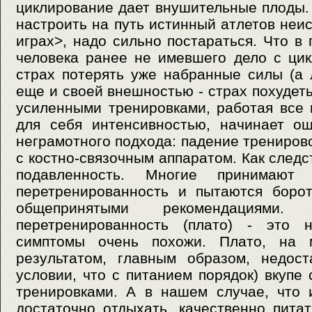
циклирование дает внушительные плоды. 
настроить на путь истинный атлетов неи
играх>, надо сильно постараться. Что в
человека ранее не имевшего дело с ци
страх потерять уже набранные силы (а
еще и своей внешностью - страх похудет
усиленными тренировками, работая все
для себя интенсивностью, начинает ощ
неграмотного подхода: падение трениров
с костно-связочным аппаратом. Как следс
подавленность. Многие принимают
перетренированность и пытаются борот
общепринятыми рекомендациям
перетренированность (плато) - это н
симптомы очень похожи. Плато, на м
результатом, главным образом, недост
условии, что с питанием порядок) вкупе
тренировками. А в нашем случае, что 
достаточно отдыхать, качественно питат