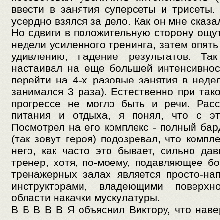
ввести в занятия суперсеты и трисеты
усердно взялся за дело. Как он мне сказа
Но сдвиги в положительную сторону ощу
недели усиленного тренинга, затем опять 
удивлению, падение результатов. Та
настаивал на еще большей интенсивнос
перейти на 4-х разовые занятия в нед
занимался 3 раза). Естественно при так
прогрессе не могло быть и речи. Рас
питания и отдыха, я понял, что с эт
Посмотрел на его комплекс - полный бар
(так зовут героя) подозревал, что компл
него, как часто это бывает, сильно да
тренер, хотя, по-моему, подавляющее б
тренажерных залах является просто-на
инструкторами, владеющими поверхн
области накачки мускулатуры.
В В В В В Я объяснил Виктору, что наве