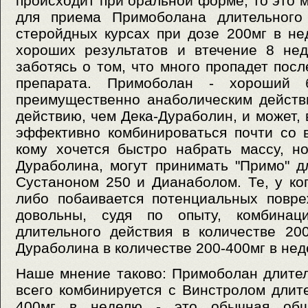
происходит при оральной форме, то это 
для приема Примоболана длительного 
стеройдных курсах при дозе 200мг в не
хороших результатов и втечение 8 нед
заботясь о том, что много пропадет пос
препарата. Примоболан - хороший 
преимущественно анаболическим действ
действию, чем Дека-Дураболин, и может, 
эффективно комбинироваться почти со 
кому хочется быстро набрать массу, н
Дураболина, могут принимать "Примо" д
Сустаноном 250 и Дианаболом. Те, у ко
либо побаивается потенциальных повре
довольны, судя по опыту, комбинац
длительного действия в количестве 20
Дураболина в количестве 200-400мг в нед
Наше мнение таково: Примоболан длите
всего комбинируется с Винстролом длите
400мг в неделю - это обычная обще