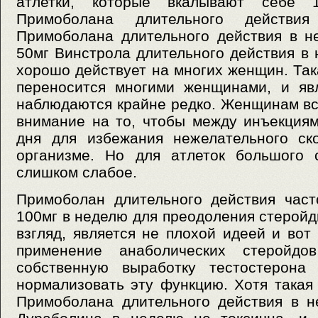
атлетки, которые вкалывают себе 
Примоболана длительного действи
Примоболана длительного действия в н
50мг Винстрола длительного действия в 
хорошо действует на многих женщин. Та
переносится многими женщинами, и яв
наблюдаются крайне редко. Женщинам вс
внимание на то, чтобы между инъекция
дня для избежания нежелательного ск
организме. Но для атлеток большого 
слишком слабое.
Примоболан длительного действия част
100мг в неделю для преодоления стеройд
взгляд, является не плохой идеей и вот
применение анаболических стеройдо
собственную выработку тестостерона
нормализовать эту функцию. Хотя такая 
Примоболана длительного действия в н