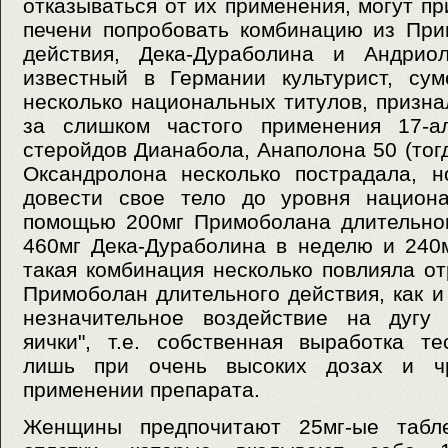
отказываться от их применения, могут п
печени попробовать комбинацию из При
действия, Дека-Дураболина и Андрио
известный в Германии культурист, су
несколько национальных титулов, признал
за слишком частого применения 17-ал
стеройдов Дианабола, Анаполона 50 (тог
Оксандролона несколько пострадала, н
довести свое тело до уровня национа
помощью 200мг Примоболана длительног
460мг Дека-Дураболина в неделю и 240
такая комбинация несколько повлияла от
Примоболан длительного действия, как и
незначительное воздействие на дугу "
яички", т.е. собственная выработка т
лишь при очень высоких дозах и чр
применении препарата.
Женщины предпочитают 25мг-ые табл