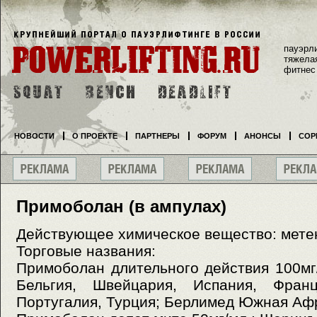
пауэрл
тяжела
фитнес
НОВОСТИ
О ПРОЕКТЕ
ПАРТНЕРЫ
ФОРУМ
АНОНСЫ
СОР
Примоболан (в ампулах)
Действующее химическое вещество: метен
Торговые названия:
Примоболан длительного действия 100мг
Бельгия, Швейцария, Испания, Франц
Португалия, Турция; Берлимед Южная Аф