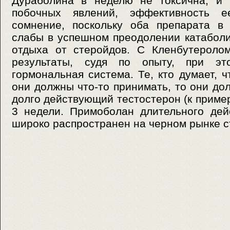
Дураболина в неделю не токсична, и 
побочных явлений, эффективность 
сомнение, поскольку оба препарата в
слабы в успешном преодолении катабол
отдыха от стеройдов. С Кленбутероло
результаты, судя по опыту, при эт
гормональная система. Те, кто думает, 
они должны что-то принимать, то они до
долго действующий тестостерон (к пример
3 недели. Примоболан длительного дейс
широко распространен на черном рынке 