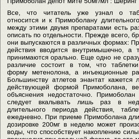
Примоболан депот мите 50мг/мл : Шеринг
Все, что читатель уже узнал о таб
относится и к Примоболану длительног
между этими двумя препаратами есть ра
описать по отдельности. Прежде всего, бр
они выпускаются в различных формах: П
действия вводится внутримышечно, а 
принимаются орально. Еще одно не сраз
различие состоит в том, что таблетк
форму метенолона, а инъекционные ра
Большинству атлетов энантат кажется 
действующей формой Примоболана, вер
объяснения недостаточно. Примоболан 
следует вкалывать лишь раз в нед
длительного периода действия, табл
ежедневно. При приеме Примоболана дли
дозировке 200мг в неделю может произ
воды, что способствует накоплению силы 