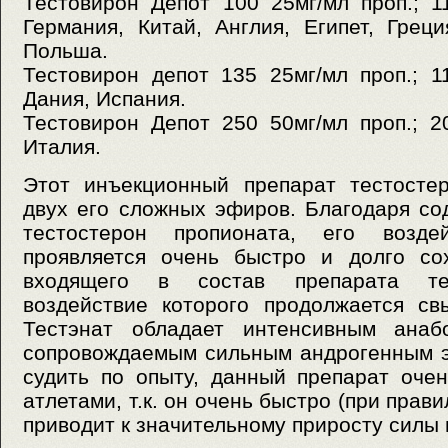
Тестовирон Депот 100 25мг/мл проп.; 1
Германия, Китай, Англия, Египет, Греци
Польша.
Тестовирон депот 135 25мг/мл проп.; 1
Дания, Испания.
Тестовирон Депот 250 50мг/мл проп.; 2
Италия.
Этот инъекционный препарат тестосте
двух его сложных эфиров. Благодаря с
тестостерон пропионата, его возде
проявляется очень быстро и долго со
входящего в состав препарата тес
воздействие которого продолжается св
Тестэнат обладает интенсивным анабо
сопровождаемым сильным андрогенным э
судить по опыту, данный препарат оче
атлетами, т.к. он очень быстро (при прав
приводит к значительному приросту силы