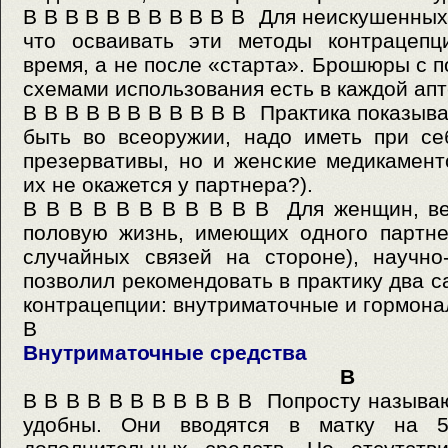
В В В В В В В В В В В
Для неискушенных
что осваивать эти методы контрацепц
время, а не после «старта». Брошюры с 
схемами использования есть в каждой апт
В В В В В В В В В В В
Практика показывае
быть во всеоружии, надо иметь при се
презервативы, но и женские медикамент
их не окажется у партнера?).
В В В В В В В В В В В
Для женщин, в
половую жизнь, имеющих одного партне
случайных связей на стороне), научно
позволил рекомендовать в практику два 
контрацепции: внутриматочные и гормона
В
Внутриматочные средства
В
В В В В В В В В В В В
Попросту называ
удобны. Они вводятся в матку на 