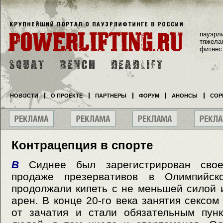
пауэрл
тяжела
фитнес
НОВОСТИ
О ПРОЕКТЕ
ПАРТНЕРЫ
ФОРУМ
АНОНСЫ
СОР
Контрацепция в спорте
В
Сиднее был зарегистрирован свое
продаже презервативов в Олимпийск
продолжали кипеть с не меньшей силой 
арен. В конце 20-го века занятия сексо
от зачатия и стали обязательным пун