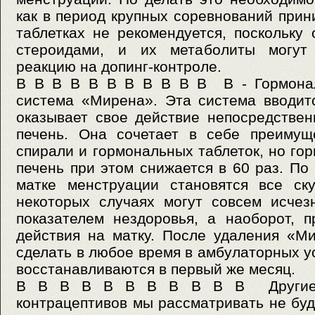
как в период крупных соревнований прин
таблетках не рекомендуется, поскольку 
стероидами, и их метаболиты могут
реакцию на допинг-контроле.
В В В В В В В В В В В
В
- Гормона
система «Мирена». Эта система вводит
оказывает свое действие непосредствен
печень. Она сочетает в себе преимущ
спирали и гормональных таблеток, но го
печень при этом снижается в 60 раз. По
матке менструации становятся все ск
некоторых случаях могут совсем исчез
показателем нездоровья, а наоборот, 
действия на матку. После удаления «М
сделать в любое время в амбулаторных у
восстанавливаются в первый же месяц.
В В В В В В В В В В В
Други
контрацептивов мы рассматривать не буд