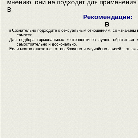
мнению, они не подходят для применения 
В
Рекомендации:
В
Сознательно подходите к сексуальным отношениям, со «знанием во
В
самотек.
Для подбора гормональных контрацептивов лучше обратиться к
самостоятельно и досконально.
Если можно отказаться от внебрачных и случайных связей – откажи