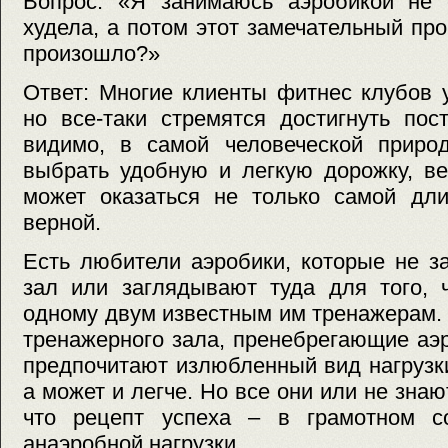
Вопрос: «Я занимаюсь аэробикой не 
худела, а потом этот замечательный про
произошло?»
Ответ: Многие клиенты фитнес клубов 
но все-таки стремятся достигнуть пос
видимо, в самой человеческой приро
выбрать удобную и легкую дорожку, в
может оказаться не только самой дли
верной.
Есть любители аэробики, которые не з
зал или заглядывают туда для того, 
одному двум известным им тренажерам.
тренажерного зала, пренебрегающие аэр
предпочитают излюбленный вид нагрузк
а может и легче. Но все они или не зна
что рецепт успеха – в грамотном с
анаэробной нагрузки.