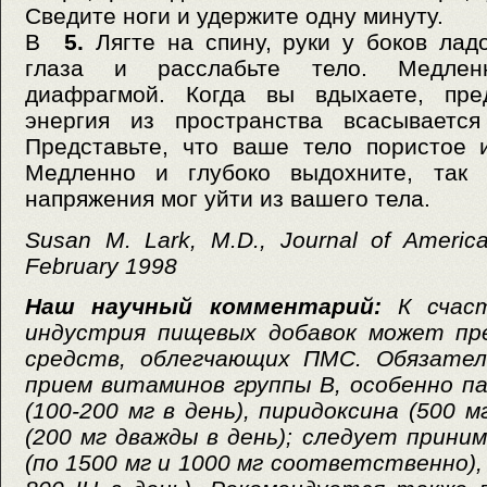
Сведите ноги и удержите одну минуту.
В
5.
Лягте на спину, руки у боков лад
глаза и расслабьте тело. Медлен
диафрагмой. Когда вы вдыхаете, пред
энергия из пространства всасываетс
Представьте, что ваше тело пористое и
Медленно и глубоко выдохните, так
напряжения мог уйти из вашего тела.
Susan M. Lark, M.D., Journal of America
February 1998
Наш научный комментарий:
К счаст
индустрия пищевых добавок может пр
средств, облегчающих ПМС. Обязател
прием витаминов группы В, особенно 
(100-200 мг в день), пиридоксина (500 
(200 мг дважды в день); следует прини
(по 1500 мг и 1000 мг соответственно),