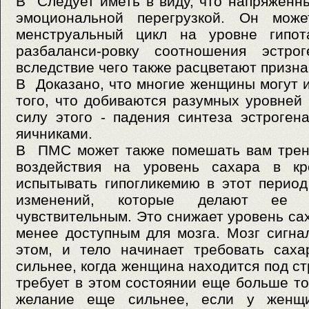
В Следует иметь в виду, что напряженн
эмоциональной перегрузкой. Он може
менструальный цикл на уровне гипот
разбаланси-ровку соотношения эстрог
вследствие чего также расцветают призн
В Доказано, что многие женщины могут 
того, что добиваются разумных уровней 
силу этого - падения синтеза эстроге
яичниками.
В ПМС может также помешать вам трени
воздействия на уровень сахара в к
испытывать гипогликемию в этот перио
изменений, которые делают ее о
чувствительным. Это снижает уровень сах
менее доступным для мозга. Мозг сигна
этом, и тело начинает требовать сах
сильнее, когда женщина находится под ст
требует в этом состоянии еще больше то
желание еще сильнее, если у женщ