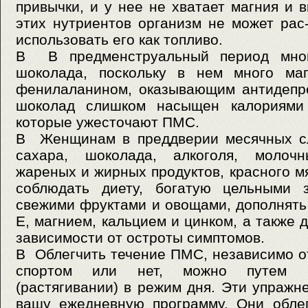
привычки, и у нее не хватает магния и 
этих нутриентов организм не может рас
использовать его как топливо.
В В предменструальный период мно
шоколада, поскольку в нем много маг
фенилаланином, оказывающим антидепр
шоколад слишком насыщен калориями
которые ужесточают ПМС.
В Женщинам в преддверии месячных сл
сахара, шоколада, алкоголя, молочн
жареных и жирных продуктов, красного м
соблюдать диету, богатую цельными з
свежими фруктами и овощами, дополнять
Е, магнием, кальцием и цинком, а также 
зависимости от остроты симптомов.
В Облегчить течение ПМС, независимо от
спортом или нет, можно путем вв
(растягивании) в режим дня. Эти упражн
вашу ежедневную программу. Они обле