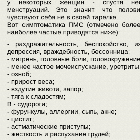
у некоторых женщин - спустя нес
менструаций. Это значит, что поло
чувствуют себя не в своей тарелке.
Вот симптоматика ПМС (отмечено более
наиболее частые приводятся ниже):
- раздражительность, беспокойство, и
депрессия, враждебность, бессонница;
- мигрень, головные боли, головокружение
- менее частое мочеиспускание, уретриты
- озноб;
- прирост веса;
- вздутие живота, запор;
- тяга к сладостям;
В - судороги;
- фурункулы, аллергии, сыпь, акне;
- цистит;
- астматические приступы;
- жесткость и распухание грудей;