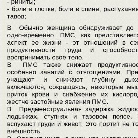
- риниты;
- боли в глотке, боли в спине, распухани
тавов;
В Обычно женщина обнаруживает до 1
одно-временно. ПМС, как представляет
аспект ее жизни - от отношений в се
продуктивности труда и способнос
воспринимать свое тело.
В ПМС также снижает продуктивност
особенно занятий с отягощениями. Пр
учащают и снижают глубину дыхан
включаются, сокращаясь, некоторые мы
приток крови и снабжение их кислоро
жестче застойные явления ПМС.
В Предменструальная задержка жидкос
лодыжках, ступнях и тазовом поясе.
вспухают груди и живот. Это портит не т
внешность.