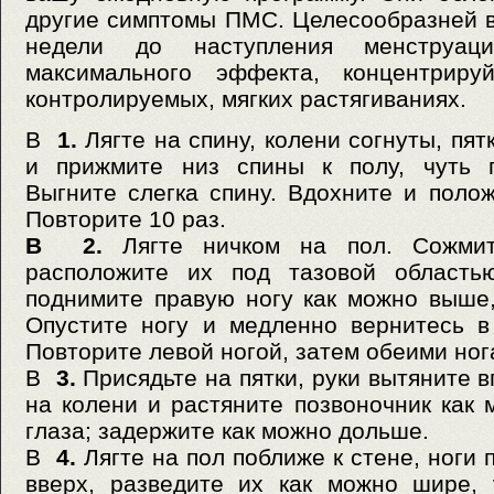
другие симптомы ПМС. Целесообразней вс
недели до наступления менструац
максимального эффекта, концентриру
контролируемых, мягких растягиваниях.
В
1.
Лягте на спину, колени согнуты, пят
и прижмите низ спины к полу, чуть п
Выгните слегка спину. Вдохните и полож
Повторите 10 раз.
В 2.
Лягте ничком на пол. Сожмит
расположите их под тазовой область
поднимите правую ногу как можно выше,
Опустите ногу и медленно вернитесь в
Повторите левой ногой, затем обеими ног
В
3.
Присядьте на пятки, руки вытяните в
на колени и растяните позвоночник как 
глаза; задержите как можно дольше.
В
4.
Лягте на пол поближе к стене, ноги
вверх, разведите их как можно шире, 