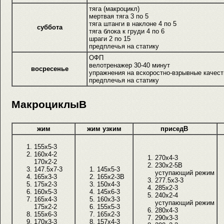
тяга (макроцикл)
мертвая тяга 3 по 5
тяга штанги в наклоне 4 по 5
суббота
тяга блока к груди 4 по 6
шраги 2 по 15
предплечья на статику
ОФП
велотренажер 30-40 минут
восресенье
упражнения на вскоростно-взрывные качест
предплечья на статику
МакроциклыВ
жим
жим узким
приседВ
155x5-3
160x4-2
270x4-3
170x2-2
230x2-5В
147.5x7-3
145x5-3
уступающий режим
165x3-3
165x2-3В
277.5x3-3
175x2-3
150x4-3
285x2-3
160x5-3
145x6-3
240x2-4
165x4-3
160x3-3
уступающий режим
175x2-2
155x5-3
280x4-3
155x6-3
165x2-3
290x3-3
170x3-3
157x4-3