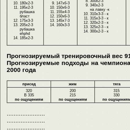
300x2-3
180x2-3
147x6-3
340x2-3
195x2-3
150x6-3
на лавку -к
рубашка
155x4-3
310x3-3 - к
бласт
150x6-3
315x3-3 - к
175x3-3
145x7-3
320x2-3 - к
205x2-3
160x3-3
325x2-3 - к
рубашка
300x2-3 - к
ehphd
185x2-3
Прогнозируемый тренировочный вес 91-
Прогнозируемые подходы на чемпиона
2000 года
присед
жим
тяга
320
200
315
В 335
215
330
по ощущениям
по ощущениям
по ощущения
......................
......................
......................