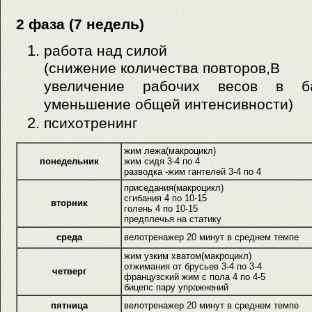
2 фаза (7 недель)
работа над силой
(снижение количества повторов,В
увеличение рабочих весов в ба
уменьшение общей интенсивности)
психотренинг
жим лежа(макроцикл)
понедельник
жим сидя 3-4 по 4
разводка -жим гантелей 3-4 по 4
приседания(макроцикл)
сгибания 4 по 10-15
вторник
голень 4 по 10-15
предплечья на статику
среда
велотренажер 20 минут в среднем темпе
жим узким хватом(макроцикл)
отжимания от брусьев 3-4 по 3-4
четверг
французский жим с пола 4 по 4-5
бицепс пару упражнений
пятница
велотренажер 20 минут в среднем темпе