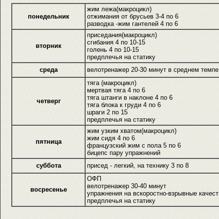
жим лежа(макроцикл)
понедельник
отжимания от брусьев 3-4 по 6
разводка -жим гантелей 4 по 6
приседания(макроцикл)
сгибания 4 по 10-15
вторник
голень 4 по 10-15
предплечья на статику
среда
велотренажер 20-30 минут в среднем темпе
тяга (макроцикл)
мертвая тяга 4 по 6
тяга штанги в наклоне 4 по 6
четверг
тяга блока к груди 4 по 6
шраги 2 по 15
предплечья на статику
жим узким хватом(макроцикл)
жим сидя 4 по 6
пятница
французский жим с пола 5 по 6
бицепс пару упражнений
суббота
присед - легкий, на технику 3 по 8
ОФП
велотренажер 30-40 минут
восресенье
упражнения на вскоростно-взрывные качест
предплечья на статику