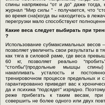
спины напряжены “от и до” даже тогда, 
журнал “Мир силы ” - получается, что “с
во время сна(когда вы находитесь в лежа
перегрузки мало способствуют полноценн
Какие веса следует выбирать при трен
?
Использование субмаксимальных весов – 
позволяет увеличить свои результаты в тя
как тяга в силовой раме, где веса прев
60 кг, позволяет реально “пробить
“столбы”(продольные мышцы спины
накапливать усталость и постоянн
тренировочном процессе предельных и 
гарантированно приведет вас к хроничес
да и психика “подсядет” изрядно. Поэтом
реже прибегать к таким весам, при
совершить не более одного или двух пов