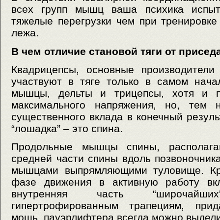
всех групп мышц ваша психика испыт
тяжелые перегрузки чем при тренировк
лежа.
В чем отличие становой тяги от присед
Квадрицепсы, основные производители
участвуют в тяге только в самом нача
мышцы, дельты и трицепсы, хотя и п
максимального напряжения, но, тем 
существенного вклада в конечный резуль
“лошадка” – это спина.
Продольные мышцы спины, располаг
средней части спины вдоль позвоночник
мышцами выпрямляющими туловище. Кро
фазе движения в активную работу вк
внутренняя часть “широчай
гипертрофированным трапециям, при
мощь, пауэрлифтера всегда можно выдели