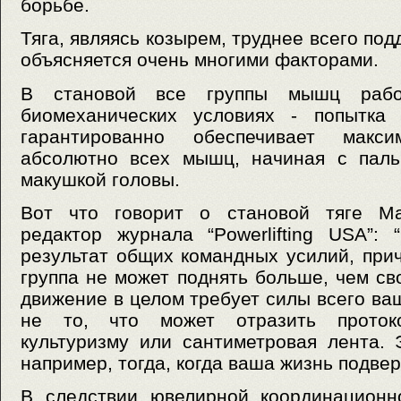
борьбе.
Тяга, являясь козырем, труднее всего под
объясняется очень многими факторами.
В становой все группы мышц рабо
биомеханических условиях - попытка
гарантированно обеспечивает макси
абсолютно всех мышц, начиная с паль
макушкой головы.
Вот что говорит о становой тяге Ма
редактор журнала “Powerlifting USA”:
результат общих командных усилий, пр
группа не может поднять больше, чем св
движение в целом требует силы всего ваш
не то, что может отразить проток
культуризму или сантиметровая лента. 
например, тогда, когда ваша жизнь подве
В следствии ювелирной координационн